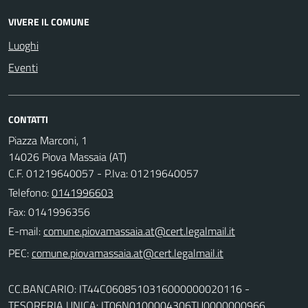
VIVERE IL COMUNE
Luoghi
Eventi
CONTATTI
Piazza Marconi, 1
14026 Piova Massaia (AT)
C.F. 01219640057 - P.Iva: 01219640057
Telefono:
0141996603
Fax: 0141996356
E-mail:
PEC:
CC.BANCARIO: IT44C0608510316000000020116 -
TESORERIA UNICA: IT06N0100004306TU0000000966