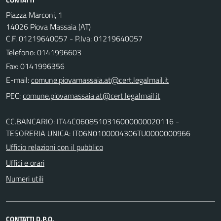
Piazza Marconi, 1
14026 Piova Massaia (AT)
C.F. 01219640057 - P.Iva: 01219640057
Telefono:
0141996603
Fax: 0141996356
E-mail:
PEC:
CC.BANCARIO: IT44C0608510316000000020116 -
TESORERIA UNICA: IT06N0100004306TU0000000966
Ufficio relazioni con il pubblico
Uffici e orari
Numeri utili
CONTATTI D.P.O.