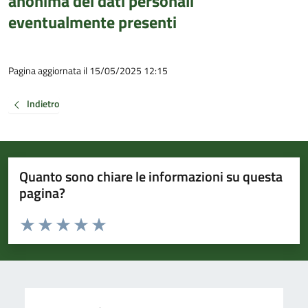
anonima dei dati personali
eventualmente presenti
Pagina aggiornata il 15/05/2025 12:15
Indietro
Quanto sono chiare le informazioni su questa
pagina?
Valuta da 1 a 5 stelle la pagina
Valuta 1 stelle su 5
Valuta 2 stelle su 5
Valuta 3 stelle su 5
Valuta 4 stelle su 5
Valuta 5 stelle su 5