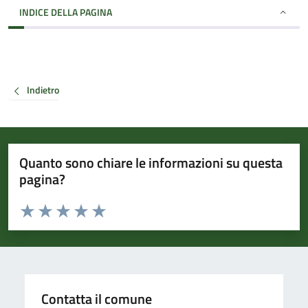
INDICE DELLA PAGINA
Indietro
Quanto sono chiare le informazioni su questa
pagina?
Valuta da 1 a 5 stelle la pagina
Valuta 1 stelle su 5
Valuta 2 stelle su 5
Valuta 3 stelle su 5
Valuta 4 stelle su 5
Valuta 5 stelle su 5
Contatta il comune